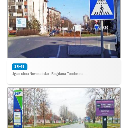
ZR-19
Ugao ulica Novosadske i Bogdana Teodosina....