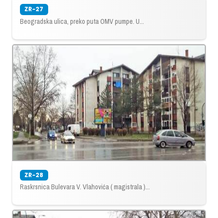
ZR-27
Beogradska ulica, preko puta OMV pumpe. U...
ZR-28
Raskrsnica Bulevara V. Vlahovića ( magistrala )...