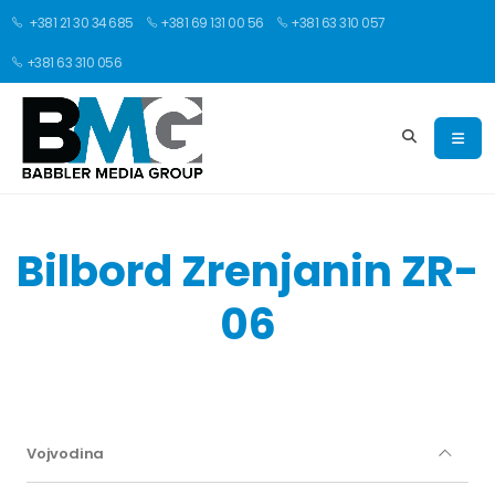
+381 21 30 34 685
+381 69 131 00 56
+381 63 310 057
+381 63 310 056
Bilbord Zrenjanin ZR-
06
Vojvodina