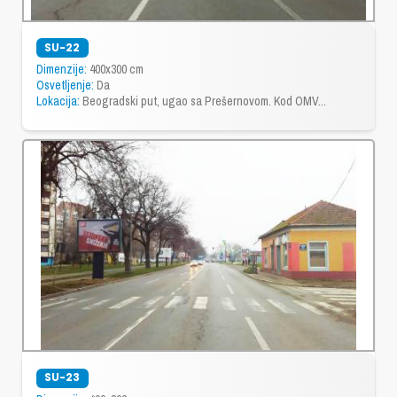
SU-22
Dimenzije:
400x300 cm
Osvetljenje:
Da
Lokacija:
Beogradski put, ugao sa Prešernovom. Kod OMV...
SU-23