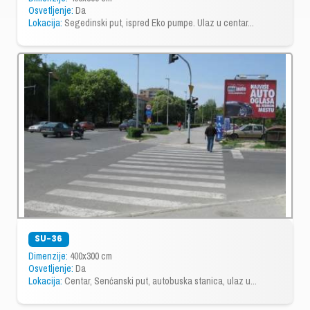
Osvetljenje:
Da
Lokacija:
Segedinski put, ispred Eko pumpe. Ulaz u centar...
SU-36
Dimenzije:
400x300 cm
Osvetljenje:
Da
Lokacija:
Centar, Senćanski put, autobuska stanica, ulaz u...