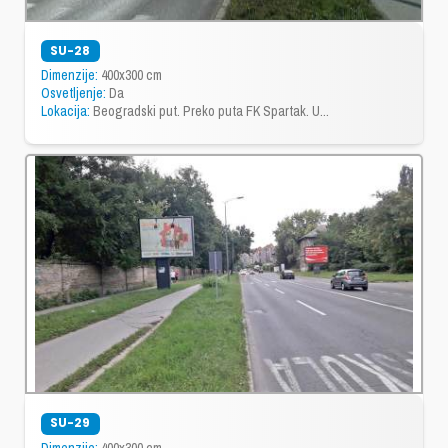
SU-28
Dimenzije:
400x300 cm
Osvetljenje:
Da
Lokacija:
Beogradski put. Preko puta FK Spartak. U...
SU-29