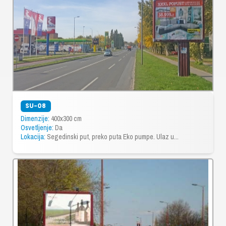
SU-08
Dimenzije:
400x300 cm
Osvetljenje:
Da
Lokacija:
Segedinski put, preko puta Eko pumpe. Ulaz u...