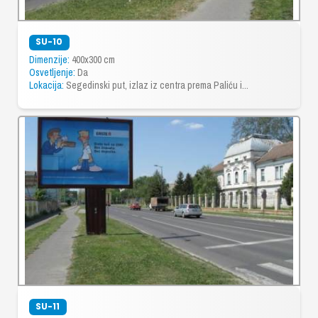
SU-10
Dimenzije:
400x300 cm
Osvetljenje:
Da
Lokacija:
Segedinski put, izlaz iz centra prema Paliću i...
SU-11