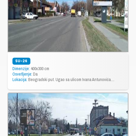
SU-26
Dimenzije:
400x300 cm
Osvetljenje:
Da
Lokacija:
Beogradski put. Ugao sa ulicom Ivana Antunovića....