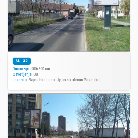
SU-32
Dimenzije:
400x300 cm
Osvetljenje:
Da
Lokacija:
Bajnatska ulica. Ugao sa ulicom Pazinska....