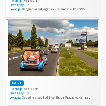
Dimenzije:
400x300 cm
Osvetljenje:
Da
Lokacija:
Beogradski put, ugao sa Prešernovom. Kod OMV...
SU-24
Dimenzije:
400x300 cm
Osvetljenje:
Da
Lokacija:
Segedinski put, kod Stop Shopa. Pravac od centra...