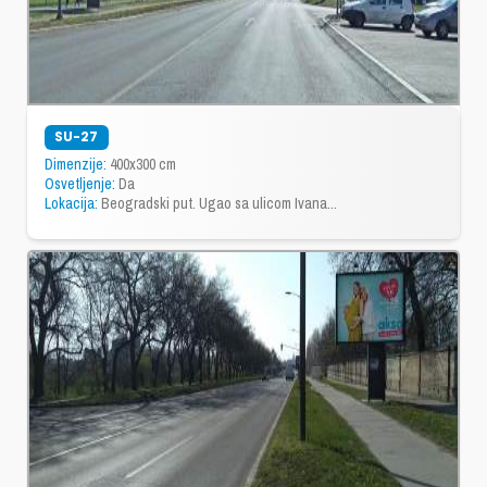
SU-27
Dimenzije:
400x300 cm
Osvetljenje:
Da
Lokacija:
Beogradski put. Ugao sa ulicom Ivana...