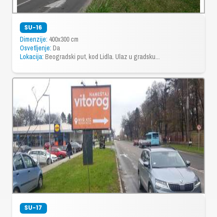
SU-16
Dimenzije:
400x300 cm
Osvetljenje:
Da
Lokacija:
Beogradski put, kod Lidla. Ulaz u gradsku...
SU-17