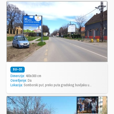
SU-31
Dimenzije:
400x300 cm
Osvetljenje:
Da
Lokacija:
Somborski put, preko puta gradskog buvljaka u...