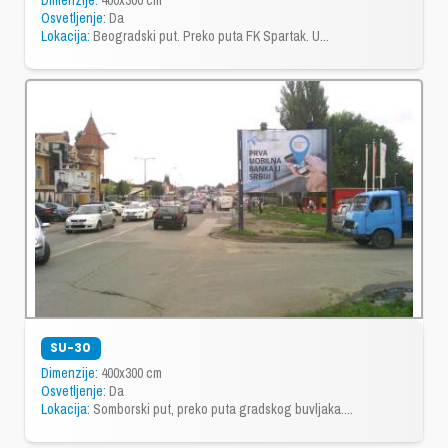
Dimenzije:
400x300 cm
Osvetljenje:
Da
Lokacija:
Beogradski put. Preko puta FK Spartak. U...
SU-30
Dimenzije:
400x300 cm
Osvetljenje:
Da
Lokacija:
Somborski put, preko puta gradskog buvljaka....