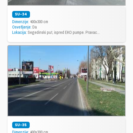
SU-34
Dimenzije:
400x300 cm
Osvetljenje:
Da
Lokacija:
Segedinski put, ispred EKO pumpe. Pravac...
SU-35
Dimenzije:
400x300 cm