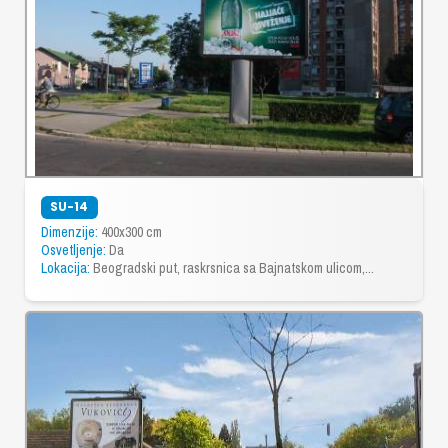
SU-14
Dimenzije:
400x300 cm
Osvetljenje:
Da
Lokacija:
Beogradski put, raskrsnica sa Bajnatskom ulicom,...