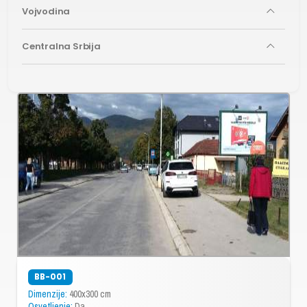
Vojvodina
Centralna Srbija
BB-001
Dimenzije:
400x300 cm
Osvetljenje:
Da