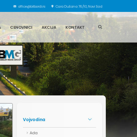
office@bilbordi.rs
Cara Dušana 76/10, Novi Sad
A
CENOVNICI
AKCIJA
KONTAKT
Vojvodina
Ada