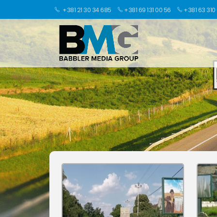
+381 21 30 34 685
+381 69 131 00 56
+381 63 310