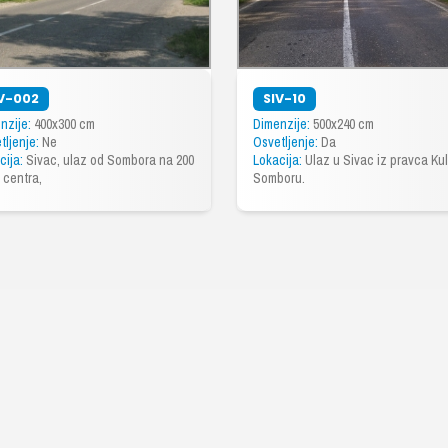
V-002
SIV-10
nzije:
400x300 cm
Dimenzije:
500x240 cm
tljenje:
Ne
Osvetljenje:
Da
cija:
Sivac, ulaz od Sombora na 200
Lokacija:
Ulaz u Sivac iz pravca Ku
 centra,
Somboru.