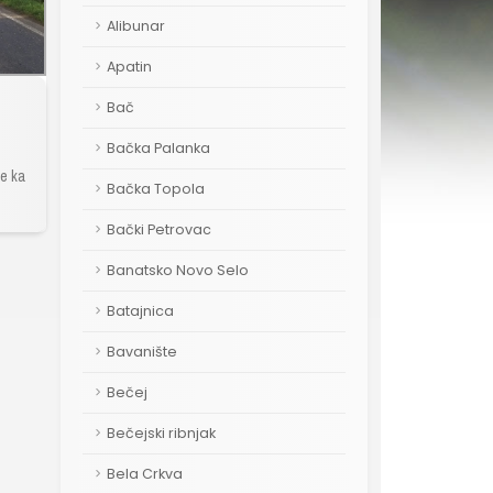
Alibunar
Apatin
Bač
Bačka Palanka
le ka
Bačka Topola
Bački Petrovac
Banatsko Novo Selo
Batajnica
Bavanište
Bečej
Bečejski ribnjak
Bela Crkva