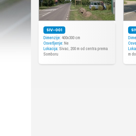
SIV-001
SI
Dimenzije:
400x300 cm
Dime
Osvetljenje:
Ne
Osve
Lokacija:
Sivac, 200 m od centra prema
Loka
Somboru
m do