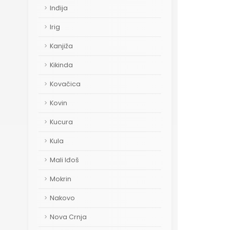
Inđija
Irig
Kanjiža
Kikinda
Kovačica
Kovin
Kucura
Kula
Mali Iđoš
Mokrin
Nakovo
Nova Crnja