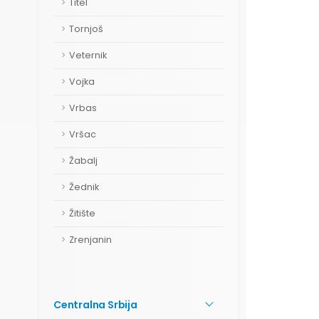
Titel
Tornjoš
Veternik
Vojka
Vrbas
Vršac
Žabalj
Žednik
Žitište
Zrenjanin
Centralna Srbija