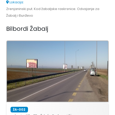
Lokacija:
Zrenjaninski put. Kod žabaljske raskrsnice. Odvajanje za
Žabalj i Đurđevo
Bilbordi Žabalj
ŽA-002