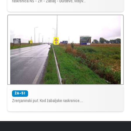
raskrsnica NS - ZR - Žabalj - Đurđevo, vidljiv...
ŽA-51
Zrenjaninski put. Kod žabaljske raskrsnice....