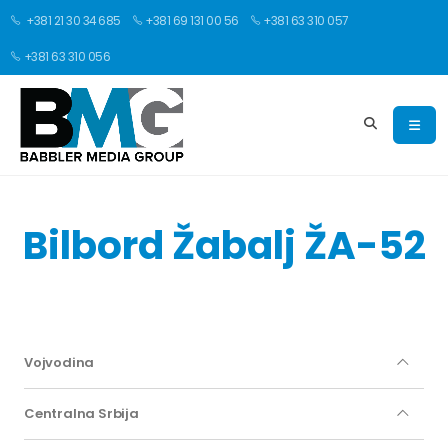
+381 21 30 34 685
+381 69 131 00 56
+381 63 310 057
+381 63 310 056
Bilbord Žabalj ŽA-52
Vojvodina
Centralna Srbija