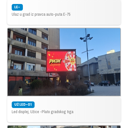
LE-
Ulaz u grad iz pravca auto-puta E-75
UŽ LED-01
Led displej, Užice -Plato gradskog trga