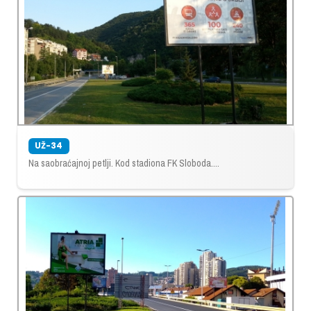
UŽ-34
Na saobraćajnoj petlji. Kod stadiona FK Sloboda....