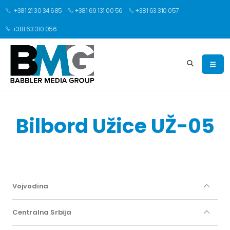
+381 21 30 34 685
+381 69 131 00 56
+381 63 310 057
+381 63 310 056
Bilbord Užice UŽ-05
Vojvodina
Centralna Srbija