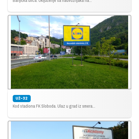
Banjička ulica. Uključenje sa nadvožnjaka na...
UŽ-32
Kod stadiona FK Sloboda. Ulaz u grad iz smera...