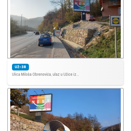
UŽ-38
Ulica Miloša Obrenovića, ulaz u Užice iz...