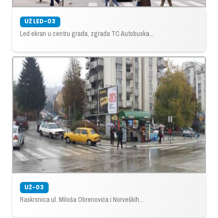
UŽ LED-03
Led ekran u centru grada, zgrada TC Autobuska...
UŽ-03
Raskrsnica ul. Miloša Obrenovića i Norveških...