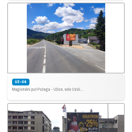
UŽ-06
Magistralni put Požega - Užice, selo Uzići....