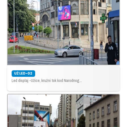
UŽ LED-02
Led displaj -Užice, kružni tok kod Narodnog...