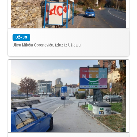
UŽ-39
Ulica Miloša Obrenovića, izlaz iz Užica u ...